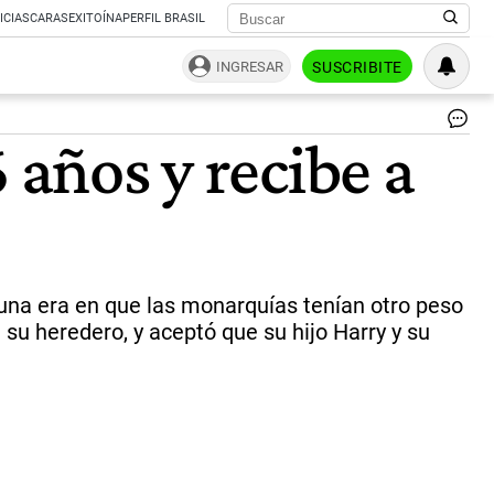
ICIAS
CARAS
EXITOÍNA
PERFIL BRASIL
INGRESAR
SUSCRIBITE
Mo
 años y recibe a
Ca
y
Ca
lle
a
Bu
|
af
 una era en que las monarquías tenían otro peso
á su heredero, y aceptó que su hijo Harry y su