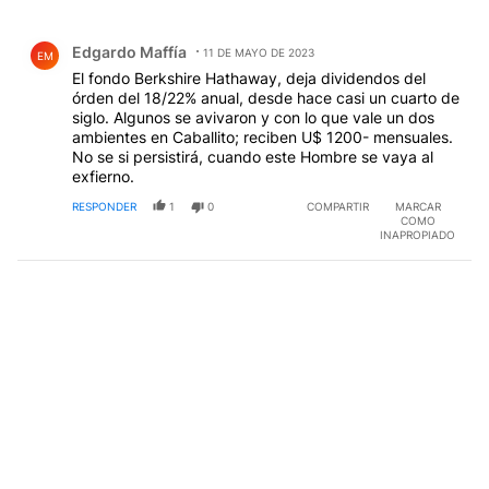
Todos los comentarios
Comentario de Edgardo Maffía.
Edgardo Maffía
11 DE MAYO DE 2023
EM
El fondo Berkshire Hathaway, deja dividendos del
órden del 18/22% anual, desde hace casi un cuarto de
siglo. Algunos se avivaron y con lo que vale un dos
ambientes en Caballito; reciben U$ 1200- mensuales.
No se si persistirá, cuando este Hombre se vaya al
exfierno.
RESPONDER
1
0
COMPARTIR
MARCAR
COMO
INAPROPIADO