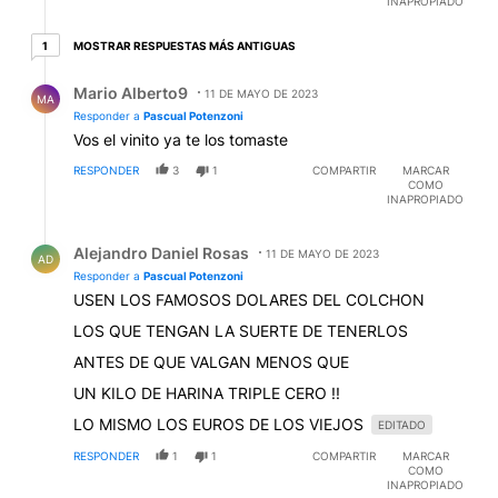
INAPROPIADO
1 respuesta más antiguas
MOSTRAR RESPUESTAS MÁS ANTIGUAS
1
Respuesta de Mario Alberto9.
Mario Alberto9
11 DE MAYO DE 2023
MA
Responder a
Pascual Potenzoni
Vos el vinito ya te los tomaste
RESPONDER
3
1
COMPARTIR
MARCAR
COMO
INAPROPIADO
Respuesta de Alejandro Daniel Rosas.
Alejandro Daniel Rosas
11 DE MAYO DE 2023
AD
Responder a
Pascual Potenzoni
USEN LOS FAMOSOS DOLARES DEL COLCHON
LOS QUE TENGAN LA SUERTE DE TENERLOS
ANTES DE QUE VALGAN MENOS QUE
UN KILO DE HARINA TRIPLE CERO !!
LO MISMO LOS EUROS DE LOS VIEJOS
EDITADO
RESPONDER
1
1
COMPARTIR
MARCAR
COMO
INAPROPIADO