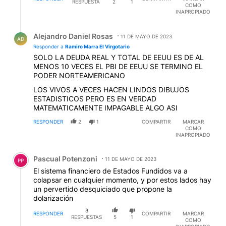
RESPUESTA
2
1
COMO
INAPROPIADO
Respuesta de Alejandro Daniel Rosas.
Alejandro Daniel Rosas
11 DE MAYO DE 2023
AD
Responder a
Ramiro Marra El Virgotario
SOLO LA DEUDA REAL Y TOTAL DE EEUU ES DE AL
MENOS 10 VECES EL PBI DE EEUU SE TERMINO EL
PODER NORTEAMERICANO
LOS VIVOS A VECES HACEN LINDOS DIBUJOS
ESTADISTICOS PERO ES EN VERDAD
MATEMATICAMENTE IMPAGABLE ALGO ASI
RESPONDER
2
1
COMPARTIR
MARCAR
COMO
INAPROPIADO
Comentario de Pascual Potenzoni.
Pascual Potenzoni
11 DE MAYO DE 2023
PP
El sistema financiero de Estados Fundidos va a
colapsar en cualquier momento, y por estos lados hay
un pervertido desquiciado que propone la
dolarización
3
RESPONDER
COMPARTIR
MARCAR
RESPUESTAS
5
1
COMO