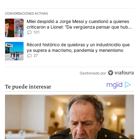
CONVERSACIONES ACTIVAS
Este listado muestra los artículos con más comentarios en los últim
Un artículo de tendencia con el título "Milei despidió a Jorge Mes
Milei despidió a Jorge Messi y cuestionó a quienes
criticaron a Lionel: “Da vergüenza pensar que hubo
anti-Messi”
101
Un artículo de tendencia con el título "Récord histórico de quie
Récord histórico de quiebras y un industricidio que
ya supera a macrismo, pandemia y menemismo
27
Gestionado por