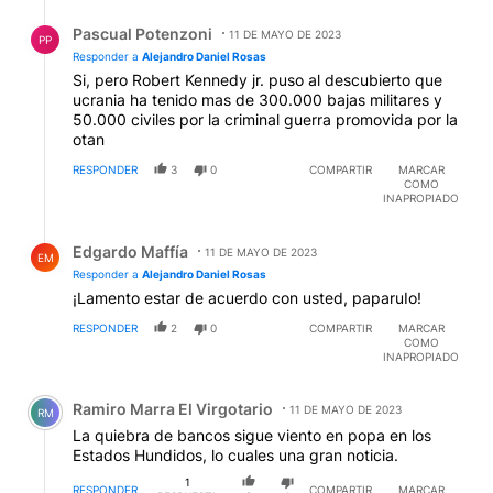
Respuesta de Pascual Potenzoni.
Pascual Potenzoni
11 DE MAYO DE 2023
PP
Responder a
Alejandro Daniel Rosas
Si, pero Robert Kennedy jr. puso al descubierto que
ucrania ha tenido mas de 300.000 bajas militares y
50.000 civiles por la criminal guerra promovida por la
otan
RESPONDER
3
0
COMPARTIR
MARCAR
COMO
INAPROPIADO
Respuesta de Edgardo Maffía.
Edgardo Maffía
11 DE MAYO DE 2023
EM
Responder a
Alejandro Daniel Rosas
¡Lamento estar de acuerdo con usted, paparuIo!
RESPONDER
2
0
COMPARTIR
MARCAR
COMO
INAPROPIADO
Comentario de Ramiro Marra El Virgotario.
Ramiro Marra El Virgotario
11 DE MAYO DE 2023
RM
La quiebra de bancos sigue viento en popa en los
Estados Hundidos, lo cuales una gran noticia.
1
RESPONDER
COMPARTIR
MARCAR