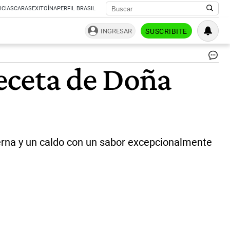
ICIAS
CARAS
EXITOÍNA
PERFIL BRASIL
INGRESAR
SUSCRIBITE
Do
receta de Doña
Pe
|
Im
ilu
Per
ierna y un caldo con un sabor excepcionalmente