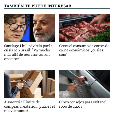
TAMBIÉN TE PUEDE INTERESAR
Santiago Llull advirtió por la
Crece el consumo de cortes de
crisis con Brasil: "Va mucho
carne económicos: ¿cuáles
más allá de reunirse con un
son?
opositor"
Aumentó el límite de
Cinco consejos para evitar el
compras al exterior, ¿cuál es el
robo de autos
nuevo monto?