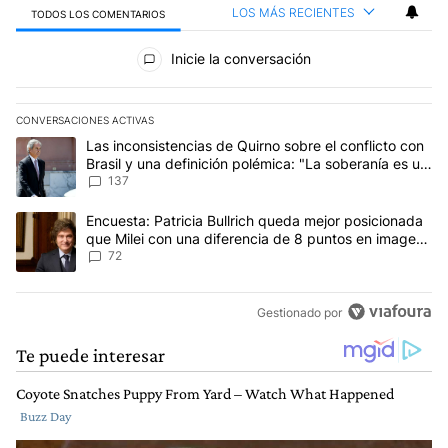
LOS MÁS RECIENTES
TODOS LOS COMENTARIOS
Todos los comentarios
Inicie la conversación
CONVERSACIONES ACTIVAS
Este listado muestra los artículos con más comentarios en los últim
Un artículo de tendencia con el título "Las inconsistencias de Qui
Las inconsistencias de Quirno sobre el conflicto con
Brasil y una definición polémica: "La soberanía es un
concepto antiguo"
137
Un artículo de tendencia con el título "Encuesta: Patricia Bullri
Encuesta: Patricia Bullrich queda mejor posicionada
que Milei con una diferencia de 8 puntos en imagen
negativa
72
Gestionado por