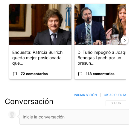
Este listado muestra los artículos con más comentarios en los últim
Un artículo de tendencia con el título "Encuesta: Patricia Bull
Un artículo de tendencia con e
Encuesta: Patricia Bullrich
Di Tullio impugnó a Joaquín
queda mejor posicionada
Benegas Lynch por un
que...
presun...
72 comentarios
118 comentarios
INICIAR SESIÓN
|
CREAR CUENTA
Conversación
SIGA ESTA CO
SEGUIR