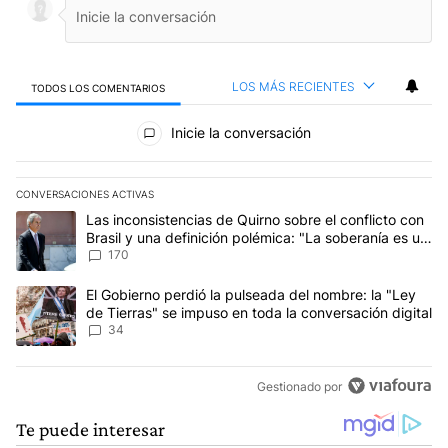
LOS MÁS RECIENTES
TODOS LOS COMENTARIOS
Todos los comentarios
Inicie la conversación
CONVERSACIONES ACTIVAS
Este listado muestra los artículos con más comentarios en los últim
Un artículo de tendencia con el título "Las inconsistencias de Qui
Las inconsistencias de Quirno sobre el conflicto con
Brasil y una definición polémica: "La soberanía es un
concepto antiguo"
170
Un artículo de tendencia con el título "El Gobierno perdió la puls
El Gobierno perdió la pulseada del nombre: la "Ley
de Tierras" se impuso en toda la conversación digital
34
Gestionado por