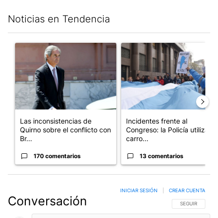
Noticias en Tendencia
Este listado muestra los artículos con más comentarios en los últim
Un artículo de tendencia con el título "Las inconsistencias de Q
Un artículo de tendencia con el
Las inconsistencias de
Incidentes frente al
Quirno sobre el conflicto con
Congreso: la Policía utiliza
Br...
carro...
170 comentarios
13 comentarios
INICIAR SESIÓN
|
CREAR CUENTA
Conversación
SIGA ESTA CO
SEGUIR