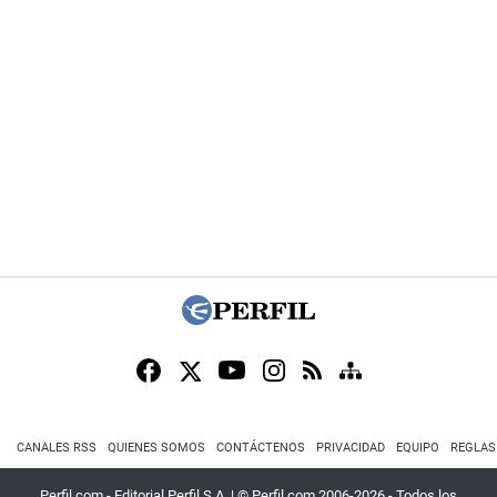
CANALES RSS
QUIENES SOMOS
CONTÁCTENOS
PRIVACIDAD
EQUIPO
REGLAS
Perfil.com - Editorial Perfil S.A.
| © Perfil.com 2006-2026 - Todos los