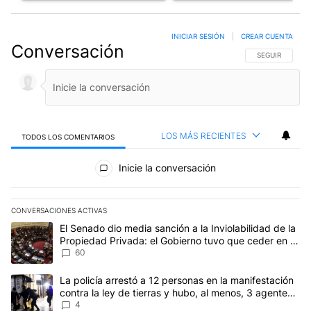
INICIAR SESIÓN
|
CREAR CUENTA
Conversación
SIGA ESTA CO
SEGUIR
LOS MÁS RECIENTES
TODOS LOS COMENTARIOS
Todos los comentarios
Inicie la conversación
CONVERSACIONES ACTIVAS
Este listado muestra los artículos con más comentarios en los últim
Un artículo de tendencia con el título "El Senado dio media sanci
El Senado dio media sanción a la Inviolabilidad de la
Propiedad Privada: el Gobierno tuvo que ceder en la
Ley del Manejo del Fuego
60
Un artículo de tendencia con el título "La policía arrestó a 12 per
La policía arrestó a 12 personas en la manifestación
contra la ley de tierras y hubo, al menos, 3 agentes
heridos
4