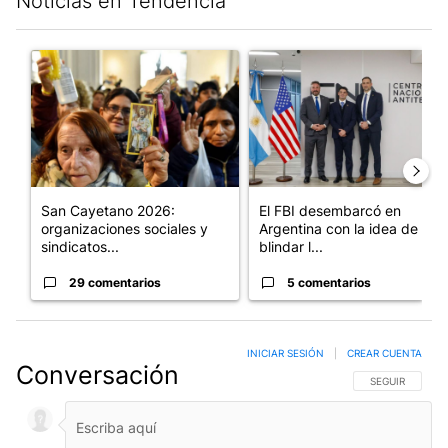
Noticias en Tendencia
Este listado muestra los artículos con más comentarios en los últim
Un artículo de tendencia con el título "San Cayetano 2026: orga
Un artículo de tendencia con el
San Cayetano 2026:
El FBI desembarcó en
organizaciones sociales y
Argentina con la idea de
sindicatos...
blindar l...
29 comentarios
5 comentarios
INICIAR SESIÓN
|
CREAR CUENTA
Conversación
SIGA ESTA CO
SEGUIR