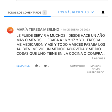
LOS MÁS RECIENTES
TODOS LOS COMENTARIOS
1
Todos los comentarios
Comentario de MARÍA TERESA MERLINO.
MARÍA TERESA MERLINO
18 DE ENERO DE 2023
MT
LE PUEDE SERVIR A MUCHOS...DESDE HACE UN AÑO
MÁS O MENOS, LLEGABA A 16 Y 17 Y YO...FRESCA.
ME MEDICARON Y ASÍ Y TODO A VECES PASABA LOS
14. BIEN, ME VIO UN MÉDICO AYURVEDA Y ME DIO
COSAS QUE UNO TIENE EN LA COCINA O COMPRA
EN UNA DIETÉTICA Y RARAMENTE PASE LOS 13.
Leer mas
MUUUUUUUCHAS PERO MUUUUUUUUCHAS
RESPONDER
0
0
COMPARTIR
MARCAR
VECES...11...12. TOY CONTENTA.
COMO
INAPROPIADO