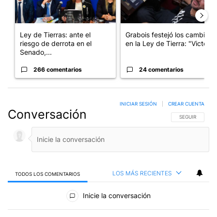
Ley de Tierras: ante el
Grabois festejó los cambios
riesgo de derrota en el
en la Ley de Tierra: "Victo...
Senado,...
266 comentarios
24 comentarios
INICIAR SESIÓN
|
CREAR CUENTA
Conversación
SIGA ESTA CO
SEGUIR
LOS MÁS RECIENTES
TODOS LOS COMENTARIOS
Todos los comentarios
Inicie la conversación