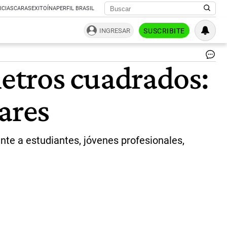
ICIAS
CARAS
EXITOÍNA
PERFIL BRASIL
INGRESAR
SUSCRIBITE
Co
etros cuadrados:
de
de
15
ares
me
cu
las
un
ar
nte a estudiantes, jóvenes profesionales,
en
45
mil
dól
|
rep