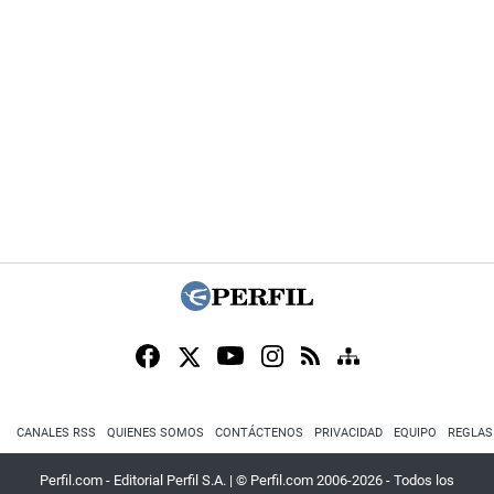
CANALES RSS
QUIENES SOMOS
CONTÁCTENOS
PRIVACIDAD
EQUIPO
REGLAS
Perfil.com - Editorial Perfil S.A.
| © Perfil.com 2006-2026 - Todos los