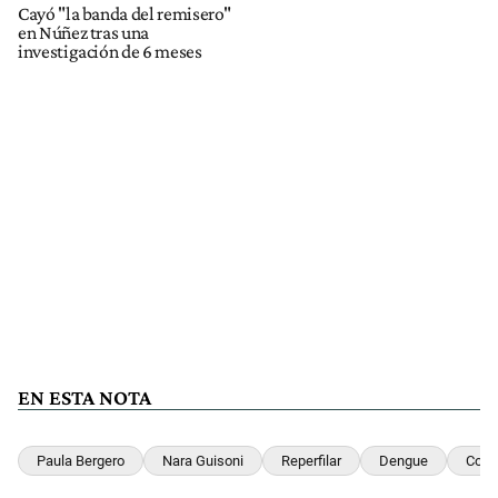
Cayó "la banda del remisero"
en Núñez tras una
investigación de 6 meses
EN ESTA NOTA
Paula Bergero
Nara Guisoni
Reperfilar
Dengue
Coro