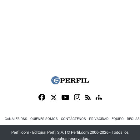
CANALES RSS
QUIENES SOMOS
CONTÁCTENOS
PRIVACIDAD
EQUIPO
REGLAS
Perfil.com - Editorial Perfil S.A.
| © Perfil.com 2006-2026 - Todos los
derechos reservados.