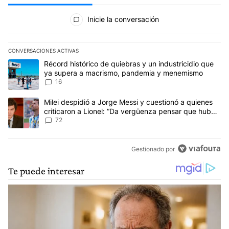
Todos los comentarios
Inicie la conversación
CONVERSACIONES ACTIVAS
Este listado muestra los artículos con más comentarios en los últim
Un artículo de tendencia con el título "Récord histórico de quie
Récord histórico de quiebras y un industricidio que
ya supera a macrismo, pandemia y menemismo
16
Un artículo de tendencia con el título "Milei despidió a Jorge Mes
Milei despidió a Jorge Messi y cuestionó a quienes
criticaron a Lionel: “Da vergüenza pensar que hubo
anti-Messi”
72
Gestionado por