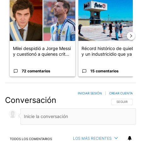
Un artículo de tendencia con el título "Milei despidió a Jorge 
Un artículo de tendencia con 
Milei despidió a Jorge Messi
Récord histórico de quiebras
y cuestionó a quienes crit...
y un industricidio que ya ...
72 comentarios
15 comentarios
INICIAR SESIÓN
|
CREAR CUENTA
Conversación
SIGA ESTA CO
SEGUIR
LOS MÁS RECIENTES
TODOS LOS COMENTARIOS