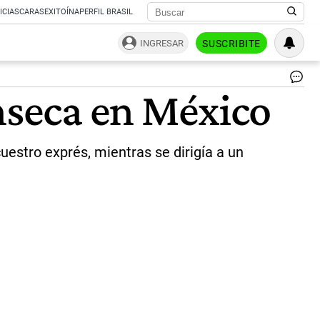
ICIAS
CARAS
EXITOÍNA
PERFIL BRASIL
INGRESAR
SUSCRIBITE
Se
onseca en México
al
ex
Riv
Ni
uestro exprés, mientras se dirigía a un
Fo
en
Mé
|
44