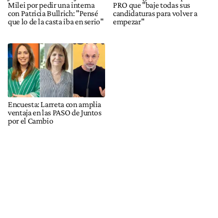
Milei por pedir una interna
PRO que "baje todas sus
con Patricia Bullrich: "Pensé
candidaturas para volver a
que lo de la casta iba en serio"
empezar"
Encuesta: Larreta con amplia
ventaja en las PASO de Juntos
por el Cambio