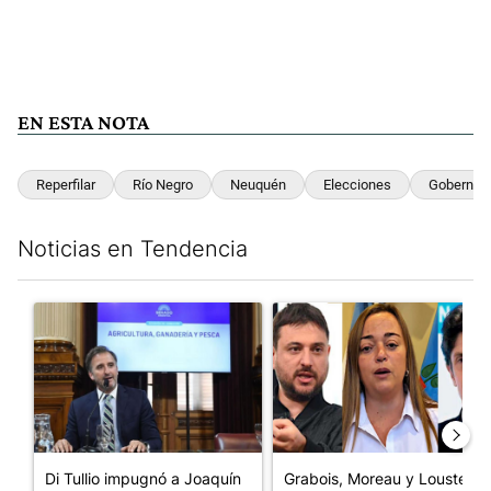
EN ESTA NOTA
Reperfilar
Río Negro
Neuquén
Elecciones
Gobernad
Noticias en Tendencia
Este listado muestra los artículos con más comentarios en los últim
Un artículo de tendencia con el título "Di Tullio impugnó a Joa
Un artículo de tendencia con e
Di Tullio impugnó a Joaquín
Grabois, Moreau y Lousteau