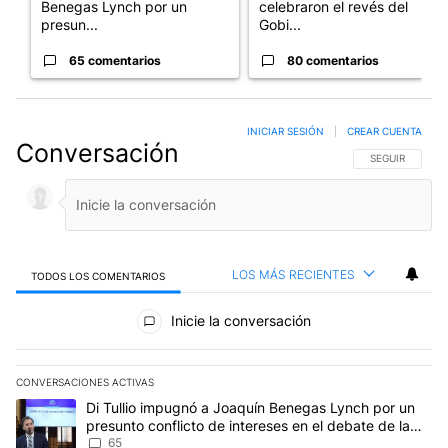
Benegas Lynch por un
celebraron el revés del
presun...
Gobi...
65 comentarios
80 comentarios
INICIAR SESIÓN
|
CREAR CUENTA
Conversación
SIGA ESTA CO
SEGUIR
LOS MÁS RECIENTES
TODOS LOS COMENTARIOS
Todos los comentarios
Inicie la conversación
CONVERSACIONES ACTIVAS
Este listado muestra los artículos con más comentarios en los últim
Un artículo de tendencia con el título "Di Tullio impugnó a Joaqu
Di Tullio impugnó a Joaquín Benegas Lynch por un
presunto conflicto de intereses en el debate de la
Ley de Tierras
65