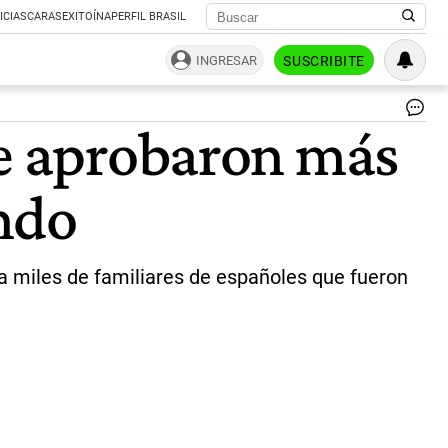
ICIAS
CARAS
EXITOÍNA
PERFIL BRASIL
INGRESAR
SUSCRIBITE
Ha
se aprobaron más
la
fec
se
ndo
ap
má
de
24
trá
 a miles de familiares de españoles que fueron
en
to
el
mu
|
RE