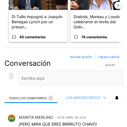
Di Tullio impugnó a Joaquín
Grabois, Moreau y Lousteau
Benegas Lynch por un
celebraron el revés del
presun...
Gobi...
65 comentarios
78 comentarios
INICIAR SESIÓN
|
CREAR CUENTA
Conversación
SIGA ESTA CO
SEGUIR
LOS MÁS RECIENTES
TODOS LOS COMENTARIOS
1
Todos los comentarios
Comentario de MARITA MERLINO.
MARITA MERLINO
18 DE ABRIL DE 2024
MM
¡PERO MIRA QUE ERES BRRRUTO CHAVO!