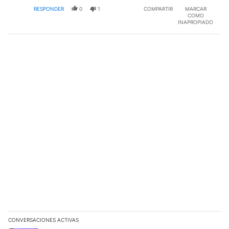
RESPONDER
0
1
COMPARTIR
MARCAR
COMO
INAPROPIADO
CONVERSACIONES ACTIVAS
Este listado muestra los artículos con más comentarios en los últim