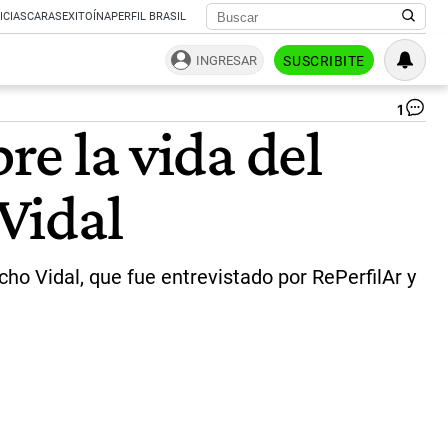
ICIAS
CARAS
EXITOÍNA
PERFIL BRASIL
INGRESAR
SUSCRIBITE
1
“N
re la vida del
la
nu
ser
Vidal
de
Li
+
|
Twi
o Vidal, que fue entrevistado por RePerfilAr y
@N