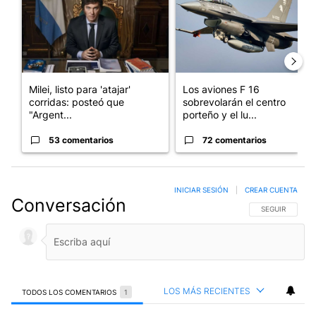
Milei, listo para 'atajar'
Los aviones F 16
corridas: posteó que
sobrevolarán el centro
"Argent...
porteño y el lu...
53 comentarios
72 comentarios
INICIAR SESIÓN
|
CREAR CUENTA
Conversación
SIGA ESTA CO
SEGUIR
LOS MÁS RECIENTES
TODOS LOS COMENTARIOS
1
Todos los comentarios