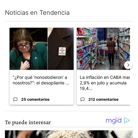
Noticias en Tendencia
Este listado muestra los artículos con más comentarios en los últim
Un artículo de tendencia con el título ""¿Por qué 'nonoslodieron
Un artículo de tendencia con 
"¿Por qué 'nonoslodieron' a
La inflación en CABA marcó
nosotros?": el desopilante ...
2,9% en julio y acumula
19,4...
25 comentarios
212 comentarios