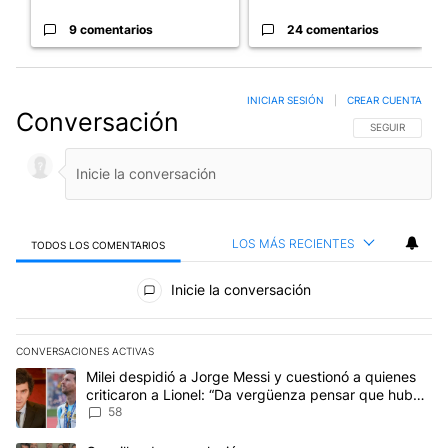
9 comentarios
24 comentarios
INICIAR SESIÓN
|
CREAR CUENTA
Conversación
SIGA ESTA CO
SEGUIR
LOS MÁS RECIENTES
TODOS LOS COMENTARIOS
Todos los comentarios
Inicie la conversación
CONVERSACIONES ACTIVAS
Este listado muestra los artículos con más comentarios en los últim
Un artículo de tendencia con el título "Milei despidió a Jorge Mes
Milei despidió a Jorge Messi y cuestionó a quienes
criticaron a Lionel: “Da vergüenza pensar que hubo
anti-Messi”
58