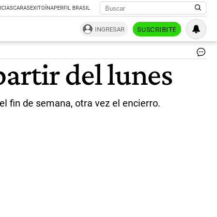
ICIAS
CARAS
EXITOÍNA
PERFIL BRASIL
INGRESAR
SUSCRIBITE
Nu
artir del lunes
res
|
Rep
l fin de semana, otra vez el encierro.