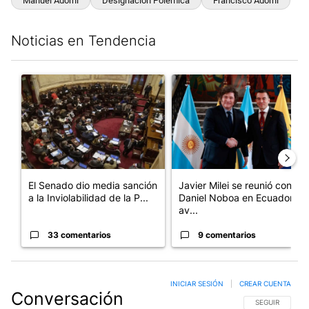
Manuel Adorni
Designación Polémica
Francisco Adorni
Noticias en Tendencia
Este listado muestra los artículos con más comentarios en los últim
Un artículo de tendencia con el título "El Senado dio media san
Un artículo de tendencia con e
El Senado dio media sanción
Javier Milei se reunió con
a la Inviolabilidad de la P...
Daniel Noboa en Ecuador y
av...
33 comentarios
9 comentarios
INICIAR SESIÓN
|
CREAR CUENTA
Conversación
SIGA ESTA CO
SEGUIR