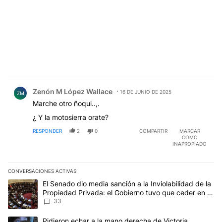
Comentario de Zenón M López Wallace.
Zenón M López Wallace
16 DE JUNIO DE 2025
ZM
Marche otro ñoqui..,.
¿ Y la motosierra orate?
RESPONDER
2
0
COMPARTIR
MARCAR
COMO
INAPROPIADO
CONVERSACIONES ACTIVAS
Este listado muestra los artículos con más comentarios en los últim
Un artículo de tendencia con el título "El Senado dio media sanci
El Senado dio media sanción a la Inviolabilidad de la
Propiedad Privada: el Gobierno tuvo que ceder en la
Ley del Manejo del Fuego
33
Un artículo de tendencia con el título "Pidieron echar a la mano d
Pidieron echar a la mano derecha de Victoria