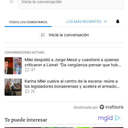
LOS MÁS RECIENTES
TODOS LOS COMENTARIOS
Todos los comentarios
Inicie la conversación
CONVERSACIONES ACTIVAS
Este listado muestra los artículos con más comentarios en los últim
Un artículo de tendencia con el título "Milei despidió a Jorge Mes
Milei despidió a Jorge Messi y cuestionó a quienes
criticaron a Lionel: “Da vergüenza pensar que hubo
anti-Messi”
37
Un artículo de tendencia con el título "Karina Milei vuelve al cen
Karina Milei vuelve al centro de la escena: reúne a
los legisladores bonaerenses y acelera el armado
para 2027
22
Gestionado por