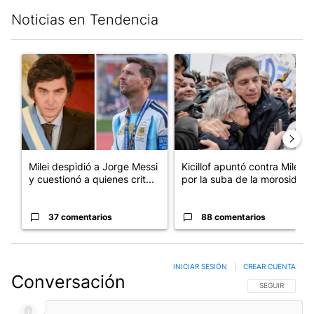
Noticias en Tendencia
Este listado muestra los artículos con más comentarios en los últim
Un artículo de tendencia con el título "Milei despidió a Jorge 
Un artículo de tendencia con el
Milei despidió a Jorge Messi
Kicillof apuntó contra Milei
y cuestionó a quienes crit...
por la suba de la morosida...
37 comentarios
88 comentarios
INICIAR SESIÓN
|
CREAR CUENTA
Conversación
SIGA ESTA CO
SEGUIR