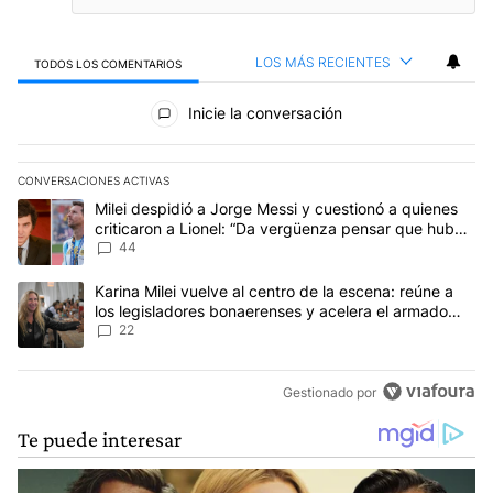
LOS MÁS RECIENTES
TODOS LOS COMENTARIOS
Todos los comentarios
Inicie la conversación
CONVERSACIONES ACTIVAS
Este listado muestra los artículos con más comentarios en los últim
Un artículo de tendencia con el título "Milei despidió a Jorge Mes
Milei despidió a Jorge Messi y cuestionó a quienes
criticaron a Lionel: “Da vergüenza pensar que hubo
anti-Messi”
44
Un artículo de tendencia con el título "Karina Milei vuelve al cen
Karina Milei vuelve al centro de la escena: reúne a
los legisladores bonaerenses y acelera el armado
para 2027
22
Gestionado por