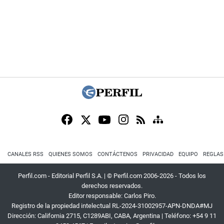
CANALES RSS
QUIENES SOMOS
CONTÁCTENOS
PRIVACIDAD
EQUIPO
REGLAS
Perfil.com - Editorial Perfil S.A.
| © Perfil.com 2006-2026 - Todos los
derechos reservados.
Editor responsable: Carlos Piro.
Registro de la propiedad intelectual RL-2024-31002957-APN-DNDA#MJ
Dirección:
California 2715
,
C1289ABI
,
CABA, Argentina
| Teléfono:
+54 9 11