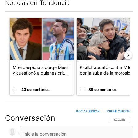
Noticias en Tendencia
Este listado muestra los artículos con más comentarios en los últim
Un artículo de tendencia con el título "Milei despidió a Jorge 
Un artículo de tendencia con el
Milei despidió a Jorge Messi
Kicillof apuntó contra Milei
y cuestionó a quienes crit...
por la suba de la morosida...
43 comentarios
88 comentarios
INICIAR SESIÓN
|
CREAR CUENTA
Conversación
SIGA ESTA CO
SEGUIR