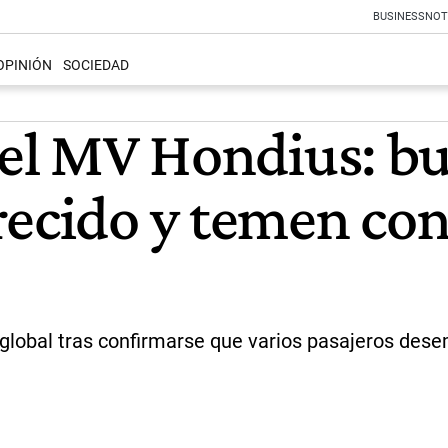
BUSINESS
NOT
OPINIÓN
SOCIEDAD
r el MV Hondius: b
recido y temen con
s global tras confirmarse que varios pasajeros des