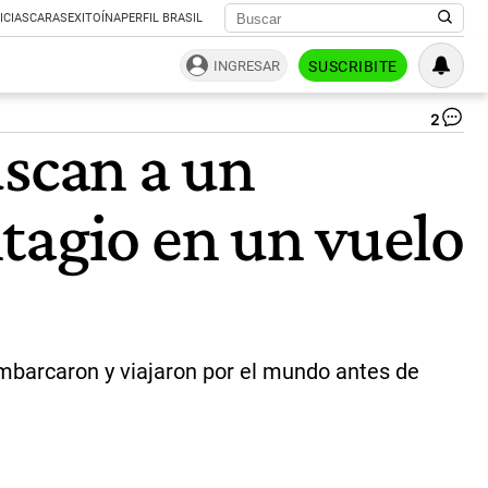
ICIAS
CARAS
EXITOÍNA
PERFIL BRASIL
INGRESAR
SUSCRIBITE
2
Ha
uscan a un
en
el
cr
tagio en un vuelo
|
AF
embarcaron y viajaron por el mundo antes de