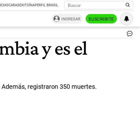
ICIAS
CARAS
EXITOÍNA
PERFIL BRASIL
INGRESAR
SUSCRIBITE
Fe
mbia y es el
Qu
Co
|
Ce
Per
. Además, registraron 350 muertes.