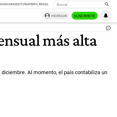
ICIAS
CARAS
EXITOÍNA
PERFIL BRASIL
INGRESAR
SUSCRIBITE
Ev
mensual más alta
del
co
en
ar
en
los
úl
sei
 diciembre. Al momento, el país contabiliza un
me
|
CE