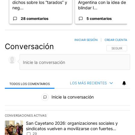
dichos sobre los “tarados” y
Argentina con la idea de
neg...
blindar l...
28 comentarios
5 comentarios
INICIAR SESIÓN
|
CREAR CUENTA
Conversación
SIGA ESTA CO
SEGUIR
LOS MÁS RECIENTES
TODOS LOS COMENTARIOS
Todos los comentarios
Inicie la conversación
CONVERSACIONES ACTIVAS
Este listado muestra los artículos con más comentarios en los últim
Un artículo de tendencia con el título "San Cayetano 2026: organi
San Cayetano 2026: organizaciones sociales y
sindicatos vuelven a movilizarse con fuertes
reclamos al Gobierno
29