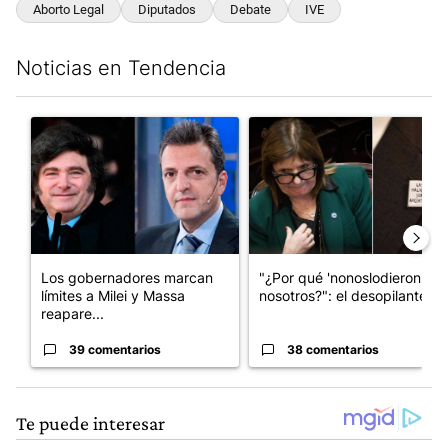
Aborto Legal
Diputados
Debate
IVE
Noticias en Tendencia
Este listado muestra los artículos con más comentarios en los últim
Un artículo de tendencia con el título "Los gobernadores marcan
Un artículo de tendencia con e
Los gobernadores marcan
"¿Por qué 'nonoslodieron' a
límites a Milei y Massa
nosotros?": el desopilante ...
reapare...
39 comentarios
38 comentarios