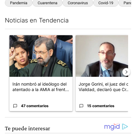
Pandemia
Cuarentena
Coronavirus
Covid-19
Pandem
Noticias en Tendencia
Este listado muestra los artículos con más comentarios en los últim
Un artículo de tendencia con el título "Irán nombró al ideólog
Un artículo de tendencia con e
Irán nombró al ideólogo del
Jorge Gorini, el juez del caso
atentado a la AMIA al frent...
Vialidad, declaró que Cr...
47 comentarios
15 comentarios