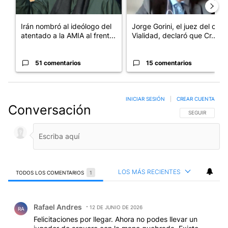
Irán nombró al ideólogo del
Jorge Gorini, el juez del caso
atentado a la AMIA al frent...
Vialidad, declaró que Cr...
51 comentarios
15 comentarios
INICIAR SESIÓN
|
CREAR CUENTA
Conversación
SIGA ESTA CO
SEGUIR
LOS MÁS RECIENTES
TODOS LOS COMENTARIOS
1
Todos los comentarios
Comentario de Rafael Andres.
Rafael Andres
12 DE JUNIO DE 2026
RA
Felicitaciones por llegar. Ahora no podes llevar un