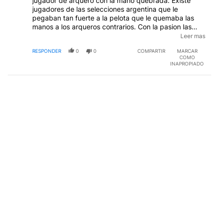
jugador de arquero con la mano quebrada. Existe
jugadores de las selecciones argentina que le
pegaban tan fuerte a la pelota que le quemaba las
manos a los arqueros contrarios. Con la pasion las
ganas que le pegaban a la pelota en direccion al arco
Leer mas
rival. ¿ Porque hablamos de jugadores lesionados en
RESPONDER
0
0
COMPARTIR
MARCAR
la Seleccion Argentina en el debut y competencia del
COMO
mundial ? Escribo disculpas por usar el espacio de
INAPROPIADO
quienes lograron un objetivo deportivo amateur. Es el
unico lugar que tenemos para opinar, los demas
espacios estan cerrados.