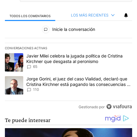
LOS MÁS RECIENTES
TODOS LOS COMENTARIOS
Todos los comentarios
Inicie la conversación
CONVERSACIONES ACTIVAS
Este listado muestra los artículos con más comentarios en los últim
Un artículo de tendencia con el título "Javier Milei celebra la jug
Javier Milei celebra la jugada política de Cristina
Kirchner que desgasta al peronismo
65
Un artículo de tendencia con el título "Jorge Gorini, el juez del
Jorge Gorini, el juez del caso Vialidad, declaró que
Cristina Kirchner está pagando las consecuencias de
cometer "un delito comprobado"
110
Gestionado por