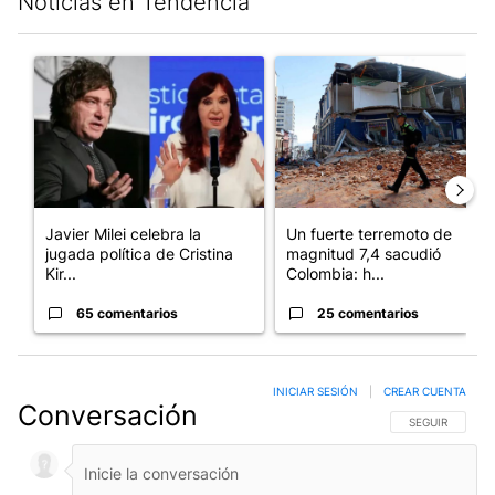
Noticias en Tendencia
Este listado muestra los artículos con más comentarios en los últim
Un artículo de tendencia con el título "Javier Milei celebra la 
Un artículo de tendencia con 
Javier Milei celebra la
Un fuerte terremoto de
jugada política de Cristina
magnitud 7,4 sacudió
Kir...
Colombia: h...
65 comentarios
25 comentarios
INICIAR SESIÓN
|
CREAR CUENTA
Conversación
SIGA ESTA CO
SEGUIR