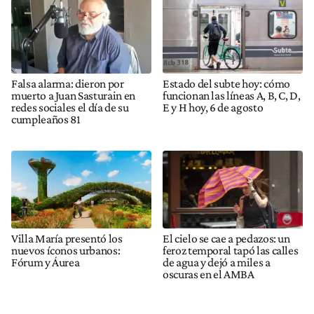
Falsa alarma: dieron por
Estado del subte hoy: cómo
muerto a Juan Sasturain en
funcionan las líneas A, B, C, D,
redes sociales el día de su
E y H hoy, 6 de agosto
cumpleaños 81
Villa María presentó los
El cielo se cae a pedazos: un
nuevos íconos urbanos:
feroz temporal tapó las calles
Fórum y Áurea
de agua y dejó a miles a
oscuras en el AMBA