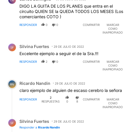
DIGO LA GUITA DE LOS PLANES que entra en el
circuito QUIEN SE la QUEDA TODOS LOS MESES (Los
comerciantes COTO )
RESPONDER
0
0
COMPARTIR
MARCAR
COMO
INAPROPIADO
Comentario de Silvina Fuertes.
Silvina Fuertes
29 DE JULIO DE 2022
SF
Excelente ejemplo a seguir el de la Sra.!!!
RESPONDER
2
0
COMPARTIR
MARCAR
COMO
INAPROPIADO
Comentario de Ricardo Nandin.
Ricardo Nandin
29 DE JULIO DE 2022
RN
claro ejemplo de alguien de escaso cerebro la señora
2
RESPONDER
COMPARTIR
MARCAR
RESPUESTAS
0
8
COMO
INAPROPIADO
Respuesta de Silvina Fuertes.
Silvina Fuertes
29 DE JULIO DE 2022
SF
Responder a
Ricardo Nandin