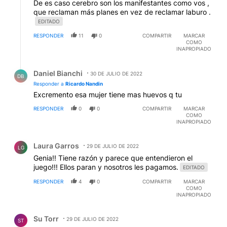
De es caso cerebro son los manifestantes como vos ,
que reclaman más planes en vez de reclamar laburo .
EDITADO
RESPONDER
11
0
COMPARTIR
MARCAR
COMO
INAPROPIADO
Respuesta de Daniel Bianchi.
Daniel Bianchi
30 DE JULIO DE 2022
DB
Responder a
Ricardo Nandin
Excremento esa mujer tiene mas huevos q tu
RESPONDER
0
0
COMPARTIR
MARCAR
COMO
INAPROPIADO
Comentario de Laura Garros.
Laura Garros
29 DE JULIO DE 2022
LG
Genia!! Tiene razón y parece que entendieron el
juego!!! Ellos paran y nosotros les pagamos.
EDITADO
RESPONDER
4
0
COMPARTIR
MARCAR
COMO
INAPROPIADO
Comentario de Su Torr.
Su Torr
29 DE JULIO DE 2022
ST