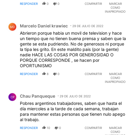
RESPONDER
0
0
COMPARTIR
MARCAR
COMO
INAPROPIADO
Comentario de Marcelo Daniel krawiec.
Marcelo Daniel krawiec
29 DE JULIO DE 2022
MD
Abrieron porque habia un movil de television y hace
un tiempo que no tienen buena prensa y saben que la
gente se esta pudriendo. No de generosos ni porque
la tipa les grito. En este maldito pais (por la gente)
nadie HACE LAS COSAS POR GENEROSIDAD O
PORQUE CORRESPONDE , se hacen por
OPORTUNISMO
RESPONDER
8
0
COMPARTIR
MARCAR
COMO
INAPROPIADO
Comentario de Chau Panqueque.
Chau Panqueque
29 DE JULIO DE 2022
CP
Pobres argentinos trabajadores, saben que hasta el
día miercoles a la tarde de cada semana, trabajan
para mantener estas personas que tienen nulo apego
al trabajo.
RESPONDER
10
0
COMPARTIR
MARCAR
COMO