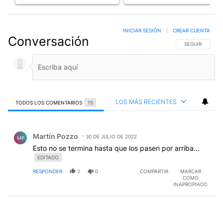
INICIAR SESIÓN
|
CREAR CUENTA
Conversación
SIGA ESTA CO
SEGUIR
LOS MÁS RECIENTES
TODOS LOS COMENTARIOS
15
Todos los comentarios
Comentario de Martín Pozzo.
Martín Pozzo
30 DE JULIO DE 2022
MP
Esto no se termina hasta que los pasen por arriba...
EDITADO
RESPONDER
2
0
COMPARTIR
MARCAR
COMO
INAPROPIADO