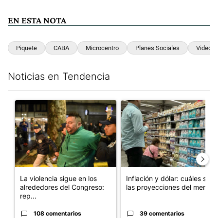
EN ESTA NOTA
Piquete
CABA
Microcentro
Planes Sociales
Video
Noticias en Tendencia
Este listado muestra los artículos con más comentarios en los últim
Un artículo de tendencia con el título "La violencia sigue en l
Un artículo de tendencia con e
La violencia sigue en los
Inflación y dólar: cuáles son
alrededores del Congreso:
las proyecciones del merc...
rep...
108 comentarios
39 comentarios