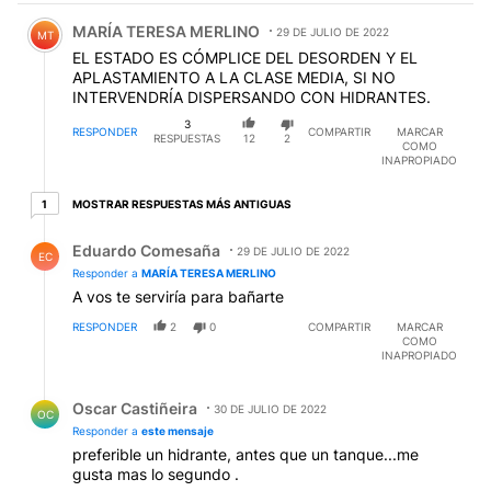
Comentario de MARÍA TERESA MERLINO.
MARÍA TERESA MERLINO
29 DE JULIO DE 2022
MT
EL ESTADO ES CÓMPLICE DEL DESORDEN Y EL
APLASTAMIENTO A LA CLASE MEDIA, SI NO
INTERVENDRÍA DISPERSANDO CON HIDRANTES.
3
RESPONDER
COMPARTIR
MARCAR
RESPUESTAS
12
2
COMO
INAPROPIADO
1 respuesta más antiguas
MOSTRAR RESPUESTAS MÁS ANTIGUAS
1
Respuesta de Eduardo Comesaña.
Eduardo Comesaña
29 DE JULIO DE 2022
EC
Responder a
MARÍA TERESA MERLINO
A vos te serviría para bañarte
RESPONDER
2
0
COMPARTIR
MARCAR
COMO
INAPROPIADO
Respuesta de Oscar Castiñeira.
Oscar Castiñeira
30 DE JULIO DE 2022
OC
Responder a
este mensaje
preferible un hidrante, antes que un tanque...me
gusta mas lo segundo .