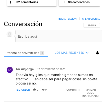
32 comentarios
88 comentarios
INICIAR SESIÓN
|
CREAR CUENTA
Conversación
SIGA ESTA CO
SEGUIR
LOS MÁS RECIENTES
TODOS LOS COMENTARIOS
1
Todos los comentarios
Comentario de An Anjorge.
An Anjorge
17 DE FEBRERO DE 2025
AA
Todavia hay giles que manejan grandes sumas en
efectivo ..... ah debe ser para pagar cosas sin boleta
o cosa asi no.
RESPONDER
0
0
COMPARTIR
MARCAR
COMO
INAPROPIADO