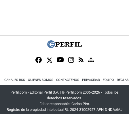
CANALES RSS
QUIENES SOMOS
CONTÁCTENOS
PRIVACIDAD
EQUIPO
REGLAS
Perfil.com - Editorial Perfil S.A.
| © Perfil.com 2006-2026 - Todos los
derechos reservados.
Editor responsable: Carlos Piro.
Registro de la propiedad intelectual RL-2024-31002957-APN-DNDA#MJ
Dirección:
California 2715
,
C1289ABI
,
CABA, Argentina
| Teléfono:
+54 9 11
3453 4567
| E-mail:
atencion@perfil.com