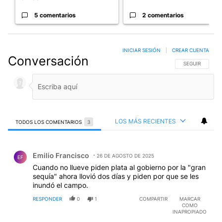
5 comentarios
2 comentarios
INICIAR SESIÓN
|
CREAR CUENTA
Conversación
SIGA ESTA CO
SEGUIR
LOS MÁS RECIENTES
TODOS LOS COMENTARIOS
3
Todos los comentarios
Comentario de Emilio Francisco.
Emilio Francisco
26 DE AGOSTO DE 2025
EF
Cuando no llueve piden plata al gobierno por la "gran
sequía" ahora llovió dos días y piden por que se les
inundó el campo.
RESPONDER
0
1
COMPARTIR
MARCAR
COMO
INAPROPIADO