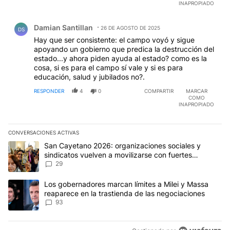
INAPROPIADO
Comentario de Damian Santillan.
Damian Santillan
26 DE AGOSTO DE 2025
DS
Hay que ser consistente: el campo voyó y sigue
apoyando un gobierno que predica la destrucción del
estado...y ahora piden ayuda al estado? como es la
cosa, si es para el campo sí vale y si es para
educación, salud y jubilados no?.
RESPONDER
4
0
COMPARTIR
MARCAR
COMO
INAPROPIADO
CONVERSACIONES ACTIVAS
Este listado muestra los artículos con más comentarios en los últim
Un artículo de tendencia con el título "San Cayetano 2026: organi
San Cayetano 2026: organizaciones sociales y
sindicatos vuelven a movilizarse con fuertes
reclamos al Gobierno
29
Un artículo de tendencia con el título "Los gobernadores marcan l
Los gobernadores marcan límites a Milei y Massa
reaparece en la trastienda de las negociaciones
93