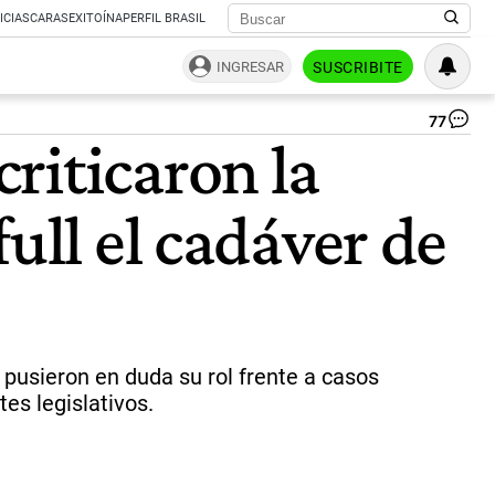
ICIAS
CARAS
EXITOÍNA
PERFIL BRASIL
INGRESAR
SUSCRIBITE
77
Jo
riticaron la
Via
y
Ed
ull el cadáver de
Fe
|
Co
 pusieron en duda su rol frente a casos
es legislativos.