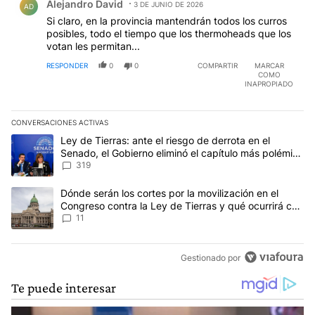
Alejandro David
3 DE JUNIO DE 2026
AD
Si claro, en la provincia mantendrán todos los curros
posibles, todo el tiempo que los thermoheads que los
votan les permitan...
RESPONDER
0
0
COMPARTIR
MARCAR
COMO
INAPROPIADO
CONVERSACIONES ACTIVAS
Este listado muestra los artículos con más comentarios en los últim
Un artículo de tendencia con el título "Ley de Tierras: ante el ri
Ley de Tierras: ante el riesgo de derrota en el
Senado, el Gobierno eliminó el capítulo más polémico
del proyecto
319
Un artículo de tendencia con el título "Dónde serán los cortes por
Dónde serán los cortes por la movilización en el
Congreso contra la Ley de Tierras y qué ocurrirá con
el transporte público
11
Gestionado por