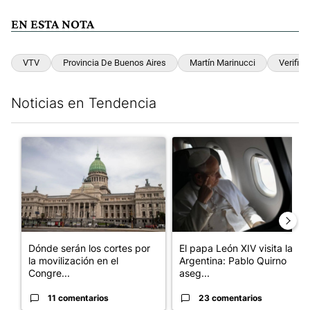
EN ESTA NOTA
VTV
Provincia De Buenos Aires
Martín Marinucci
Verific
Noticias en Tendencia
Este listado muestra los artículos con más comentarios en los últim
Un artículo de tendencia con el título "Dónde serán los cortes p
Un artículo de tendencia con el
Dónde serán los cortes por
El papa León XIV visita la
la movilización en el
Argentina: Pablo Quirno
Congre...
aseg...
11 comentarios
23 comentarios