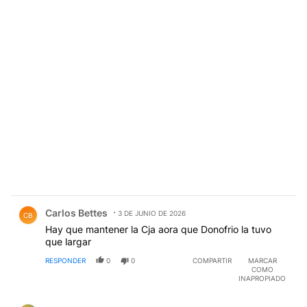
Comentario de Carlos Bettes.
Carlos Bettes
3 DE JUNIO DE 2026
CB
Hay que mantener la Cja aora que Donofrio la tuvo
que largar
RESPONDER
0
0
COMPARTIR
MARCAR
COMO
INAPROPIADO
Comentario de Alejandro David.