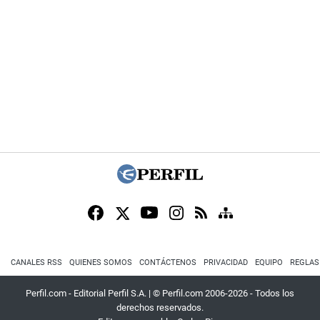
CANALES RSS
QUIENES SOMOS
CONTÁCTENOS
PRIVACIDAD
EQUIPO
REGLAS
Perfil.com - Editorial Perfil S.A.
| © Perfil.com 2006-2026 - Todos los
derechos reservados.