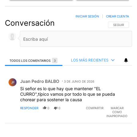
INICIAR SESIÓN
|
CREAR CUENTA
Conversación
SIGA ESTA CO
SEGUIR
LOS MÁS RECIENTES
TODOS LOS COMENTARIOS
3
Todos los comentarios
Comentario de Juan Pedro BALBO.
Juan Pedro BALBO
3 DE JUNIO DE 2026
JP
Si señor es lo que hay que mantener "EL
CURRO",típico vamos por todo lo que se pueda
chorear para sostener la causa
RESPONDER
0
0
COMPARTIR
MARCAR
COMO
INAPROPIADO