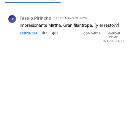
Todos los comentarios
Comentario de Fasulo Pirincho.
Fasulo Pirincho
20 DE MAYO DE 2026
FP
Impresionante MIrtha. Gran filantropa. (y el resto??)
RESPONDER
1
0
COMPARTIR
MARCAR
COMO
INAPROPIADO