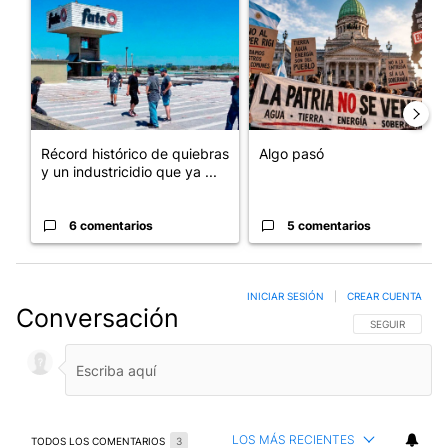
Un artículo de tendencia con el título "Récord histórico de qu
Un artículo de tendencia con e
Récord histórico de quiebras
Algo pasó
y un industricidio que ya ...
6 comentarios
5 comentarios
INICIAR SESIÓN
|
CREAR CUENTA
Conversación
SIGA ESTA CO
SEGUIR
LOS MÁS RECIENTES
TODOS LOS COMENTARIOS
3