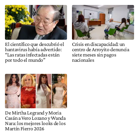
El científico que descubrió el
Crisis en discapacidad: un
hantavirus había advertido:
centro de Arroyito denuncia
“Las ratas infectadas están
siete meses sin pagos
por todo el mundo”
nacionales
De Mirtha Legrand y Moria
Casán a Vero Lozano y Wanda
Nara: los mejores looks de los
Martín Fierro 2026