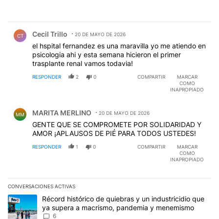
Comentario de Cecil Trillo.
Cecil Trillo
20 DE MAYO DE 2026
CT
el hspital fernandez es una maravilla yo me atiendo en
psicologia ahi y esta semana hicieron el primer
trasplante renal vamos todavia!
RESPONDER
2
0
COMPARTIR
MARCAR
COMO
INAPROPIADO
Comentario de MARITA MERLINO.
MARITA MERLINO
20 DE MAYO DE 2026
MM
GENTE QUE SE COMPROMETE POR SOLIDARIDAD Y
AMOR ¡APLAUSOS DE PIÉ PARA TODOS USTEDES!
RESPONDER
1
0
COMPARTIR
MARCAR
COMO
INAPROPIADO
CONVERSACIONES ACTIVAS
Este listado muestra los artículos con más comentarios en los últim
Un artículo de tendencia con el título "Récord histórico de quie
Récord histórico de quiebras y un industricidio que
ya supera a macrismo, pandemia y menemismo
6