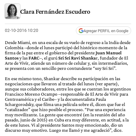
Clara Fernández Escudero
02-10-2016 10:20
Agregar PERFIL en Google
Desde Miami, en una escala de su vuelo de regreso a la India desde
Colombia –donde el lunes participó del histórico momento de la
firma de la paz entre el gobierno del presidente
Juan Manuel
Santos
y las
FARC
–, el gurú
Sri Sri Ravi Shanka
r, fundador de El
Arte de Vivir, atiende un número de celular y, sin intermediarios,
se presenta con un sencillo pero contundente “soy Sri Sri”.
En ese mismo tono, Shankar describe su participación en las
negociaciones que llevaron al tratado del lunes (ver aparte),
aunque sus colaboradores, entre los que se cuentan los argentinos
Francisco Moreno Ocampo –responsable de El Arte de Vivir para
Centroamérica y el Caribe– y la documentalista Paula
Schargorodsky, que filma una película sobre él, dicen que fue el
“catalizador” que hizo posible el proceso. “Fue una experiencia
muy movilizante. La gente que encontré (en la reunión del año
pasado, junio de 2015) en Cuba era muy diferente, en actitud, a la
de este lunes. Vi al presidente Santos muy emocionado, dio un
discurso muy emotivo. Luego me llamó y me agradeció”, dice.