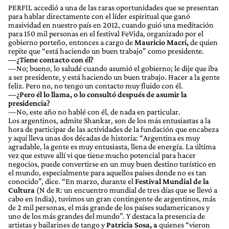
PERFIL accedió a una de las raras oportunidades que se presentan
para hablar directamente con el líder espiritual que ganó
masividad en nuestro país en 2012, cuando guió una meditación
para 150 mil personas en el festival FeVida, organizado por el
gobierno porteño, entonces a cargo de
Mauricio Macri,
de quien
repite que “está haciendo un buen trabajo” como presidente.
—¿Tiene contacto con él?
—No; bueno, lo saludé cuando asumió el gobierno; le dije que iba
a ser presidente, y está haciendo un buen trabajo. Hacer a la gente
feliz. Pero no, no tengo un contacto muy fluido con él.
—¿Pero él lo llama, o lo consultó después de asumir la
presidencia?
—No, este año no hablé con él, de nada en particular.
Los argentinos, admite Shankar, son de los más entusiastas a la
hora de participar de las actividades de la fundación que encabeza
y aquí lleva unas dos décadas de historia: “Argentina es muy
agradable, la gente es muy entusiasta, llena de energía. La última
vez que estuve allí vi que tiene mucho potencial para hacer
negocios, puede convertirse en un muy buen destino turístico en
el mundo, especialmente para aquellos países donde no es tan
conocido”, dice. “En marzo, durante el
Festival Mundial de la
Cultura
(N de R: un encuentro mundial de tres días que se llevó a
cabo en India), tuvimos un gran contingente de argentinos, más
de 2 mil personas, el más grande de los países sudamericanos y
uno de los más grandes del mundo”. Y destaca la presencia de
artistas y bailarines de tango y
Patricia Sosa, a
quienes “vieron