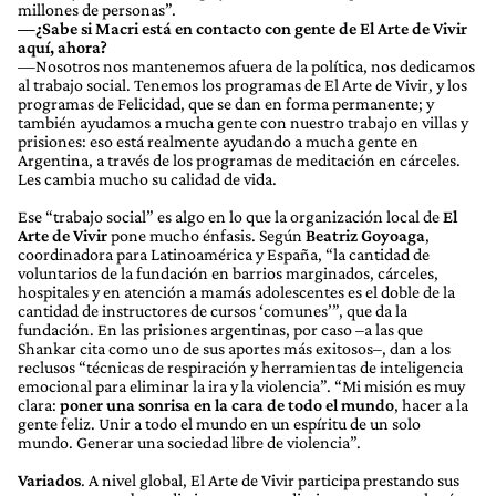
millones de personas”.
—¿Sabe si Macri está en contacto con gente de El Arte de Vivir
aquí, ahora?
—Nosotros nos mantenemos afuera de la política, nos dedicamos
al trabajo social. Tenemos los programas de El Arte de Vivir, y los
programas de Felicidad, que se dan en forma permanente; y
también ayudamos a mucha gente con nuestro trabajo en villas y
prisiones: eso está realmente ayudando a mucha gente en
Argentina, a través de los programas de meditación en cárceles.
Les cambia mucho su calidad de vida.
Ese “trabajo social” es algo en lo que la organización local de
El
Arte de Vivir
pone mucho énfasis. Según
Beatriz Goyoaga
,
coordinadora para Latinoamérica y España, “la cantidad de
voluntarios de la fundación en barrios marginados, cárceles,
hospitales y en atención a mamás adolescentes es el doble de la
cantidad de instructores de cursos ‘comunes’”, que da la
fundación. En las prisiones argentinas, por caso –a las que
Shankar cita como uno de sus aportes más exitosos–, dan a los
reclusos “técnicas de respiración y herramientas de inteligencia
emocional para eliminar la ira y la violencia”. “Mi misión es muy
clara:
poner una sonrisa en la cara de todo el mundo
, hacer a la
gente feliz. Unir a todo el mundo en un espíritu de un solo
mundo. Generar una sociedad libre de violencia”.
Variados
. A nivel global, El Arte de Vivir participa prestando sus