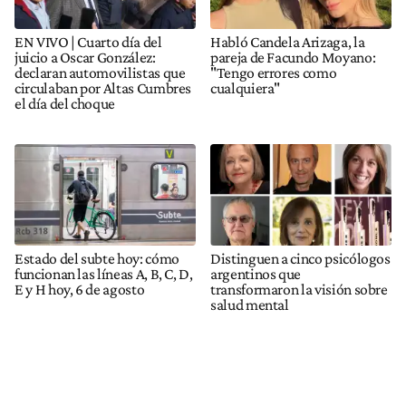
EN VIVO | Cuarto día del
Habló Candela Arizaga, la
juicio a Oscar González:
pareja de Facundo Moyano:
declaran automovilistas que
"Tengo errores como
circulaban por Altas Cumbres
cualquiera"
el día del choque
Estado del subte hoy: cómo
Distinguen a cinco psicólogos
funcionan las líneas A, B, C, D,
argentinos que
E y H hoy, 6 de agosto
transformaron la visión sobre
salud mental