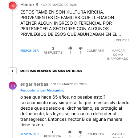
Hector B
30 DE MARZO DE 2026
HB
ESTOS TAMBIEN SON KULTURA KIRCHA.
PROVENIENTES DE FAMILIAS QUE LLEGARON
ATENER ALGUN INGRESO DIFERENCIAL POR
PERTENECER A SECTORES CON ALGUNOS
PRIVILEGIOS DE ESOS QUE ABUNDABAN EN EL
KIRCHAJE, Y CON BERRETINES DE "SER Y
Leer mas
PARECERSE" A ALGUNA CLASE SOCIAL QUE NUNCA
3
LOS TUVO EN CUENTA. POR ESO EL RUGBY, EL
RESPONDER
COMPARTIR
MARCAR
RESPUESTAS
1
1
COMO
PEOR DE TODOS ESTOS, THOMSEN, INCLUSO
INAPROPIADO
QUISO VENIR A BUENOS AIRES, CONCRETAMENTE
AL CASI, ERA LA ESTRELLITA DE SU PUEBLO, Y EN EL
1 respuesta más antiguas
MOSTRAR RESPUESTAS MÁS ANTIGUAS
1
CASI ERA DE LO PEORCITO, TERMINARON
ECHANDOLO, UN TRONCO... SOLO SUPIERON
Respuesta de edgar herbas.
edgar herbas
ARMAR UNA PATOTA, Y SALIR A GOLPEAR
31 DE MARZO DE 2026
EH
ARTERAMENTE A CHICOS INDEFENSOS. BIEN TIPICO
Responder a
juan Magnanimo
DEL KIRCHERIO. AMORALES, Y TREMENDAMENTE
o sea que hace 65 años, no pasaba esto.?
COBARDES. QUE NO SALGAN MAS. COMO LE VA A
razonamiento muy simplista, lo que te estas olvidando
PASAR A LA QUE PUDIMOS METER PRESA, Y ES
desde que aparecio el kirchnerismo, se protegio al
RESPONSABLE DEL AQUELARRE ARGENTINO
delincuente, las leyes se inclinan en defender al
EDITADO
transegresor. Entonces hector B de alguna manera
tiene razon.
1
RESPONDER
COMPARTIR
MARCAR
RESPUESTA
0
0