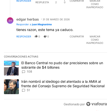
RESPONDER
COMPARTIR
MARCAR
RESPUESTA
2
0
COMO
INAPROPIADO
Respuesta de edgar herbas.
edgar herbas
31 DE MARZO DE 2026
EH
Responder a
juan Magnanimo
tienes razon, este tema ya caduco.
RESPONDER
0
0
COMPARTIR
MARCAR
COMO
INAPROPIADO
CONVERSACIONES ACTIVAS
Este listado muestra los artículos con más comentarios en los últim
Un artículo de tendencia con el título "El Banco Central no pudo 
El Banco Central no pudo dar precisiones sobre un
sobrante de $4 billones
108
Un artículo de tendencia con el título "Irán nombró al ideólogo d
Irán nombró al ideólogo del atentado a la AMIA al
frente del Consejo Supremo de Seguridad Nacional
51
Gestionado por