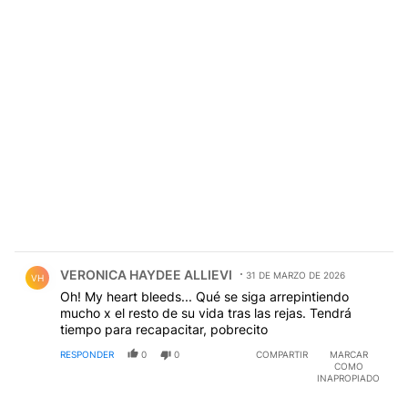
Comentario de VERONICA HAYDEE ALLIEVI.
VERONICA HAYDEE ALLIEVI
31 DE MARZO DE 2026
VH
Oh! My heart bleeds... Qué se siga arrepintiendo
mucho x el resto de su vida tras las rejas. Tendrá
tiempo para recapacitar, pobrecito
RESPONDER
0
0
COMPARTIR
MARCAR
COMO
INAPROPIADO
Comentario de Hector B.