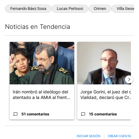
Fernando Báez Sosa
Lucas Pertossi
Crimen
Villa Gesell
Noticias en Tendencia
Este listado muestra los artículos con más comentarios en los últim
Un artículo de tendencia con el título "Irán nombró al ideólogo
Un artículo de tendencia con e
Irán nombró al ideólogo del
Jorge Gorini, el juez del caso
atentado a la AMIA al frent...
Vialidad, declaró que Cr...
51 comentarios
15 comentarios
INICIAR SESIÓN
|
CREAR CUENTA