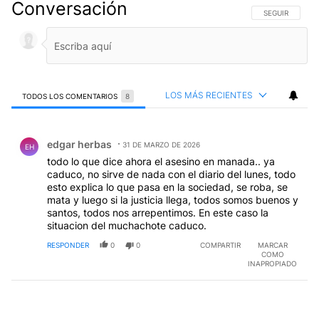
Conversación
SIGA ESTA CO
SEGUIR
LOS MÁS RECIENTES
TODOS LOS COMENTARIOS
8
Todos los comentarios
Comentario de edgar herbas.
edgar herbas
31 DE MARZO DE 2026
EH
todo lo que dice ahora el asesino en manada.. ya
caduco, no sirve de nada con el diario del lunes, todo
esto explica lo que pasa en la sociedad, se roba, se
mata y luego si la justicia llega, todos somos buenos y
santos, todos nos arrepentimos. En este caso la
situacion del muchachote caduco.
RESPONDER
0
0
COMPARTIR
MARCAR
COMO
INAPROPIADO