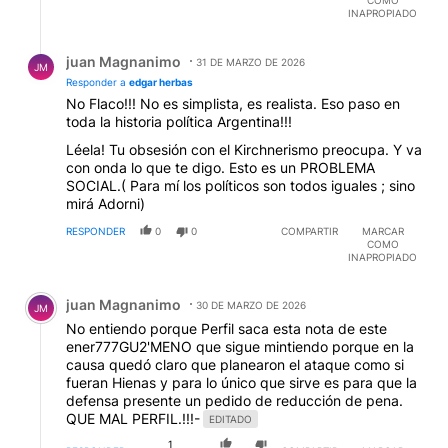
COMO
INAPROPIADO
Respuesta de juan Magnanimo.
juan Magnanimo
31 DE MARZO DE 2026
JM
Responder a
edgar herbas
No Flaco!!! No es simplista, es realista. Eso paso en
toda la historia política Argentina!!!
Léela! Tu obsesión con el Kirchnerismo preocupa. Y va
con onda lo que te digo. Esto es un PROBLEMA
SOCIAL.( Para mí los políticos son todos iguales ; sino
mirá Adorni)
RESPONDER
0
0
COMPARTIR
MARCAR
COMO
INAPROPIADO
Comentario de juan Magnanimo.
juan Magnanimo
30 DE MARZO DE 2026
JM
No entiendo porque Perfil saca esta nota de este
ener777GU2'MENO que sigue mintiendo porque en la
causa quedó claro que planearon el ataque como si
fueran Hienas y para lo único que sirve es para que la
defensa presente un pedido de reducción de pena.
QUE MAL PERFIL.!!!-
EDITADO
1