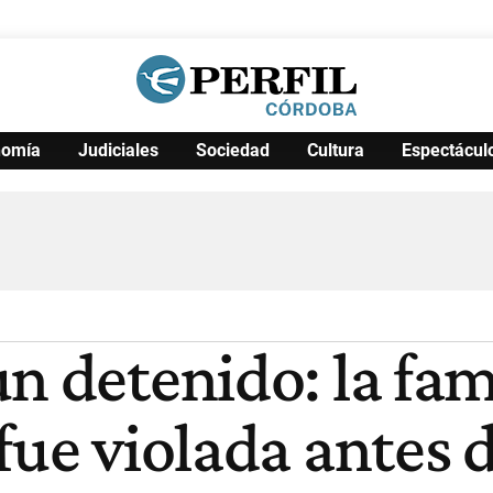
nomía
Judiciales
Sociedad
Cultura
Espectácul
Política
Pymes
Salud
Internacional
Clima
Deportes
Business
Noticias
Caras
n detenido: la fam
fue violada antes 