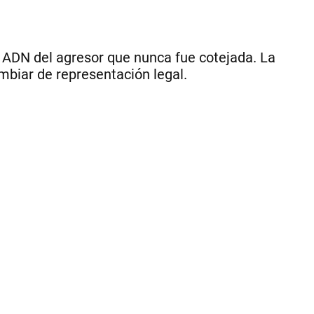
río
Co
|
CE
e ADN del agresor que nunca fue cotejada. La
mbiar de representación legal.