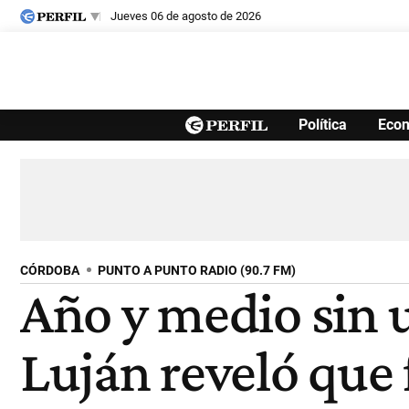
jueves 06 de agosto de 2026
Últimas noticias
Política
Eco
Inicio
Ahora
Opinión
Cultura
Arte
Educación
Videos
Córdoba
Reperfilar
Diario del Juicio
CÓRDOBA
PUNTO A PUNTO RADIO (90.7 FM)
Año y medio sin u
Luján reveló que 