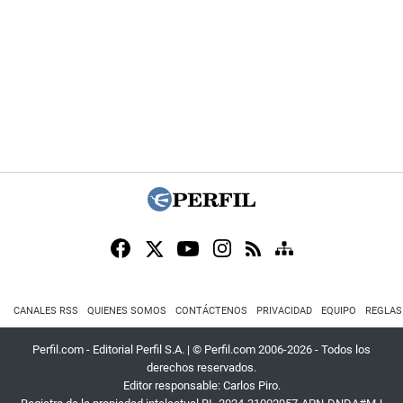
CANALES RSS
QUIENES SOMOS
CONTÁCTENOS
PRIVACIDAD
EQUIPO
REGLAS
Perfil.com - Editorial Perfil S.A.
| © Perfil.com 2006-2026 - Todos los
derechos reservados.
Editor responsable: Carlos Piro.