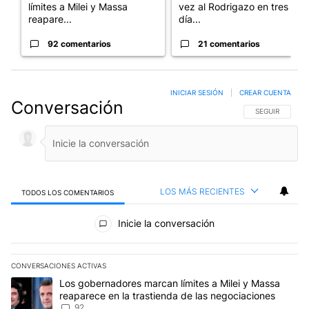
límites a Milei y Massa
vez al Rodrigazo en tres
reapare...
día...
92 comentarios
21 comentarios
INICIAR SESIÓN
|
CREAR CUENTA
Conversación
SIGA ESTA CO
SEGUIR
LOS MÁS RECIENTES
TODOS LOS COMENTARIOS
Todos los comentarios
Inicie la conversación
CONVERSACIONES ACTIVAS
Este listado muestra los artículos con más comentarios en los últim
Un artículo de tendencia con el título "Los gobernadores marcan l
Los gobernadores marcan límites a Milei y Massa
reaparece en la trastienda de las negociaciones
92