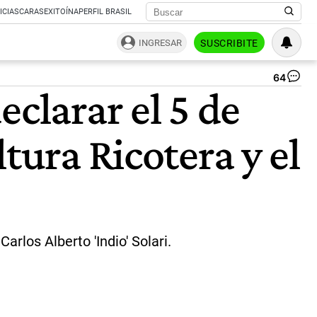
ICIAS
CARAS
EXITOÍNA
PERFIL BRASIL
INGRESAR
SUSCRIBITE
64
Im
clarar el 5 de
aé
de
la
tura Ricotera y el
de
al
Ind
Sol
en
Vil
Do
|
arlos Alberto 'Indio' Solari.
AF