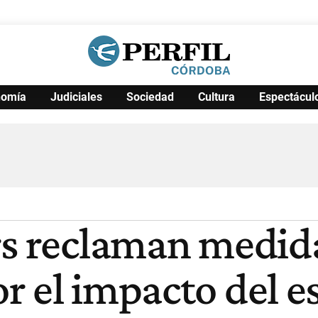
nomía
Judiciales
Sociedad
Cultura
Espectácul
Política
Pymes
Salud
Internacional
Clima
Deportes
Business
Noticias
Caras
rs reclaman medida
r el impacto del 