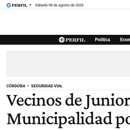
sábado 08 de agosto de 2026
Últimas noticias
Política
Eco
Inicio
Ahora
Opinión
Cultura
Arte
Educación
Videos
Córdoba
Reperfilar
Diario del Juicio
CÓRDOBA
SEGURIDAD VIAL
Vecinos de Junio
Municipalidad po