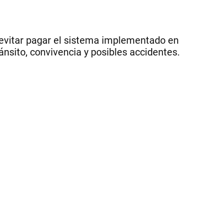
de
un
im
ne
a evitar pagar el sistema implementado en
en
nsito, convivencia y posibles accidentes.
el
bar
|
.