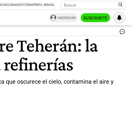
ICIAS
CARAS
EXITOÍNA
PERFIL BRASIL
INGRESAR
SUSCRIBITE
llu
re Teherán: la
ne
|
ca
 refinerías
re
a que oscurece el cielo, contamina el aire y