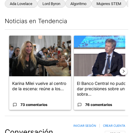
Ada Lovelace
Lord Byron
Algoritmo
Mujeres STEM
D
Noticias en Tendencia
Este listado muestra los artículos con más comentarios en los últim
Un artículo de tendencia con el título "Karina Milei vuelve al c
Un artículo de tendencia con e
Karina Milei vuelve al centro
El Banco Central no pudo
de la escena: reúne a los...
dar precisiones sobre un
sobra...
73 comentarios
76 comentarios
INICIAR SESIÓN
|
CREAR CUENTA
Conversación