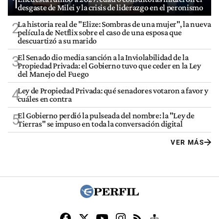
1
desgaste de Milei y la crisis de liderazgo en el peronismo
La historia real de "Elize: Sombras de una mujer", la nueva
2
película de Netflix sobre el caso de una esposa que
descuartizó a su marido
El Senado dio media sanción a la Inviolabilidad de la
3
Propiedad Privada: el Gobierno tuvo que ceder en la Ley
del Manejo del Fuego
Ley de Propiedad Privada: qué senadores votaron a favor y
4
cuáles en contra
El Gobierno perdió la pulseada del nombre: la "Ley de
5
Tierras" se impuso en toda la conversación digital
VER MÁS