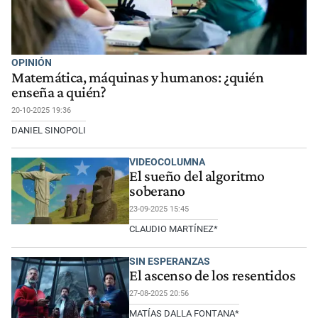
OPINIÓN
Matemática, máquinas y humanos: ¿quién
enseña a quién?
20-10-2025 19:36
DANIEL SINOPOLI
VIDEOCOLUMNA
El sueño del algoritmo
soberano
23-09-2025 15:45
CLAUDIO MARTÍNEZ*
SIN ESPERANZAS
El ascenso de los resentidos
27-08-2025 20:56
MATÍAS DALLA FONTANA*