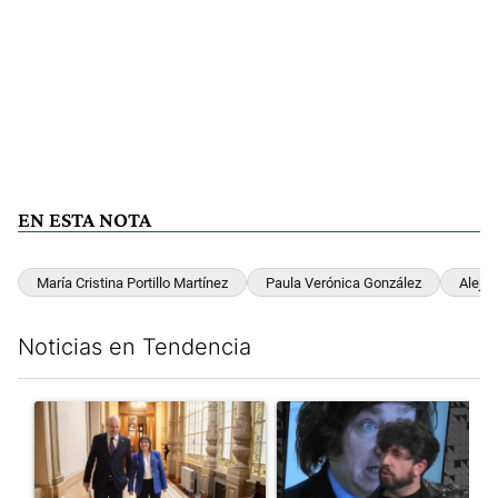
EN ESTA NOTA
María Cristina Portillo Martínez
Paula Verónica González
Aleja
Noticias en Tendencia
Este listado muestra los artículos con más comentarios en los últim
Un artículo de tendencia con el título "El Gobierno cedió en la
Un artículo de tendencia con e