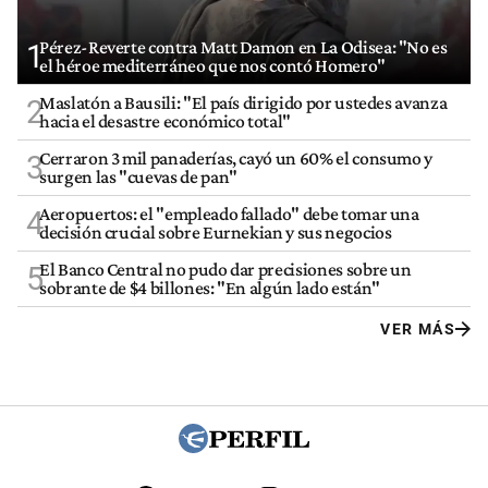
Pérez-Reverte contra Matt Damon en La Odisea: "No es
1
el héroe mediterráneo que nos contó Homero"
Maslatón a Bausili: "El país dirigido por ustedes avanza
2
hacia el desastre económico total"
Cerraron 3 mil panaderías, cayó un 60% el consumo y
3
surgen las "cuevas de pan"
Aeropuertos: el "empleado fallado" debe tomar una
4
decisión crucial sobre Eurnekian y sus negocios
El Banco Central no pudo dar precisiones sobre un
5
sobrante de $4 billones: "En algún lado están"
VER MÁS